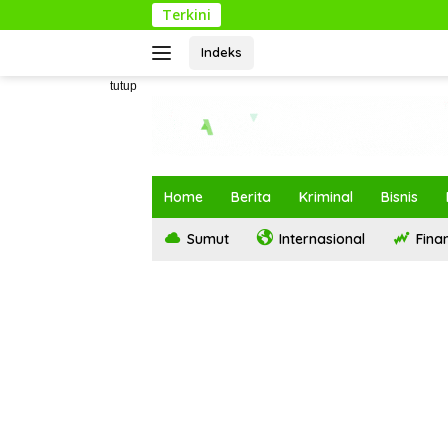
Langsung
Terkini
K
ke
konten
Indeks
tutup
Home
Berita
Kriminal
Bisnis
Sumut
Internasional
Finan