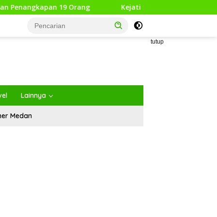
pan 19 Orang
Kejati Sumut Tahan 8 Tersangka Korupsi 
tutup
vel
Lainnya
iner Medan