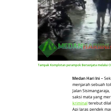
Tampak Komplotan perampok Bersenjata melalui CC
Medan Hari Ini –
Se
menjarah sebuah tok
Jalan Sisimangaraja
saksi mata yang me
kriminal
terebut dila
Api laras pendek ma