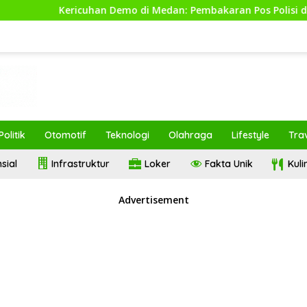
ericuhan Demo di Medan: Pembakaran Pos Polisi dan Penangka
Politik
Otomotif
Teknologi
Olahraga
Lifestyle
Tra
sial
Infrastruktur
Loker
Fakta Unik
Kul
Advertisement