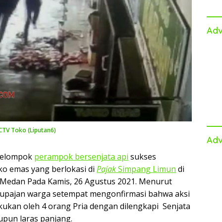
Adv
TV Toko (Liputan6)
Adv
kelompok
perampok bersenjata api
sukses
o emas yang berlokasi di
Pajak
Simpang Limun
di
, Medan Pada Kamis, 26 Agustus 2021. Menurut
rupajan warga setempat mengonfirmasi bahwa aksi
kukan oleh 4 orang Pria dengan dilengkapi Senjata
upun laras panjang.