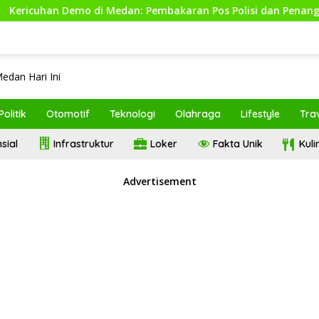
emo di Medan: Pembakaran Pos Polisi dan Penangkapan 19 Ora
Politik
Otomotif
Teknologi
Olahraga
Lifestyle
Tra
sial
Infrastruktur
Loker
Fakta Unik
Kul
Advertisement