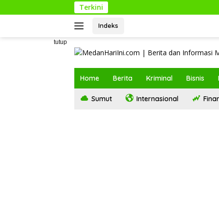
Langsung
Terkini
Kericuhan D
ke
konten
Indeks
tutup
Home
Berita
Kriminal
Bisnis
Sumut
Internasional
Finan