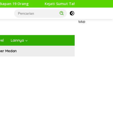
ng
Kejati Sumut Tahan 8 Tersangka Korupsi Proyek Jala
tutup
vel
Lainnya
iner Medan