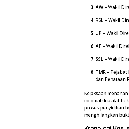
AW
– Wakil Dir
RSL
– Wakil Di
UP
– Wakil Dir
AF
– Wakil Dire
SSL
– Wakil Dire
TMR
– Pejabat
dan Penataan 
Kejaksaan menahan 
minimal dua alat bu
proses penyidikan b
menghilangkan bukt
Kronologi Kasu