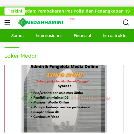
Langsung ke konten
 Demo di Medan: Pembakaran Pos Polisi dan Penangkapan 19 Or
Terkini
Sumut
Internasional
Finansial
Infrastruktur
Loker Medan