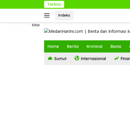
Langsung
Terkini
ke
konten
Indeks
tutup
Home
Berita
Kriminal
Bisnis
Sumut
Internasional
Finan