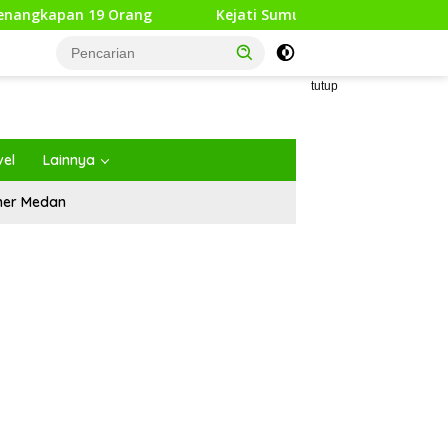
apan 19 Orang
Kejati Sumut Tahan 8 Tersangka Korupsi
tutup
vel
Lainnya
iner Medan