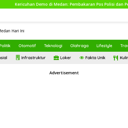
Kericuhan Demo di Medan: Pembakaran Pos Polisi dan Penangk
Politik
Otomotif
Teknologi
Olahraga
Lifestyle
Tra
sial
Infrastruktur
Loker
Fakta Unik
Kul
Advertisement