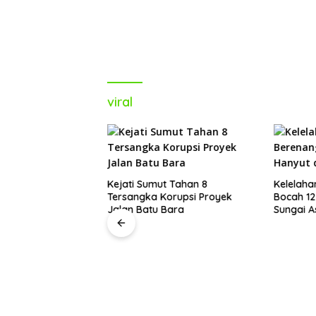
viral
emo di Medan:
Kejati Sumut Tahan 8
Kelelaha
Pos Polisi dan
Tersangka Korupsi Proyek
Bocah 12
n 19 Orang
Jalan Batu Bara
Sungai 