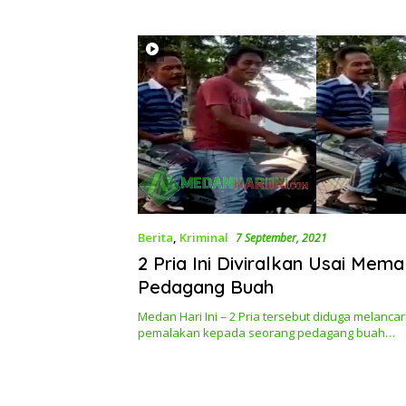
Berita
,
Kriminal
7 September, 2021
2 Pria Ini Diviralkan Usai Mema
Pedagang Buah
Medan Hari Ini – 2 Pria tersebut diduga melanca
pemalakan kepada seorang pedagang buah…