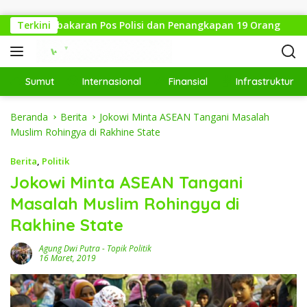
Langsung ke konten
n: Pembakaran Pos Polisi dan Penangkapan 19 Orang
Terkini
K
Sumut
Internasional
Finansial
Infrastruktur
Beranda
Berita
Jokowi Minta ASEAN Tangani Masalah
Muslim Rohingya di Rakhine State
Berita
,
Politik
Jokowi Minta ASEAN Tangani
Masalah Muslim Rohingya di
Rakhine State
Agung Dwi Putra
-
Topik Politik
16 Maret, 2019