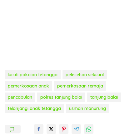
lucuti pakaian tetangga
pelecehan seksual
pemerkosaan anak
pemerkosaan remaja
pencabulan
polres tanjung balai
tanjung balai
telanjangi anak tetangga
usman manurung