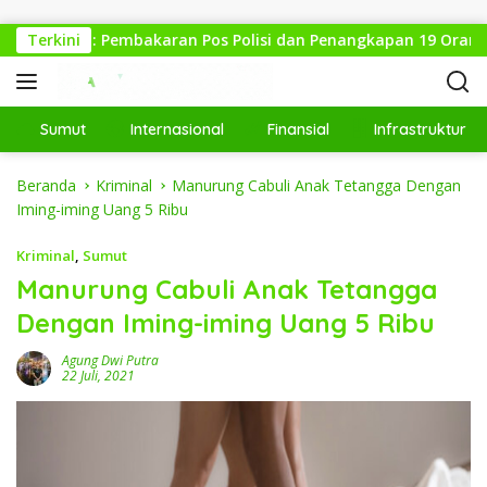
Langsung ke konten
 Medan: Pembakaran Pos Polisi dan Penangkapan 19 Orang
Terkini
Sumut
Internasional
Finansial
Infrastruktur
Beranda
Kriminal
Manurung Cabuli Anak Tetangga Dengan
Iming-iming Uang 5 Ribu
Kriminal
,
Sumut
Manurung Cabuli Anak Tetangga
Dengan Iming-iming Uang 5 Ribu
Agung Dwi Putra
22 Juli, 2021