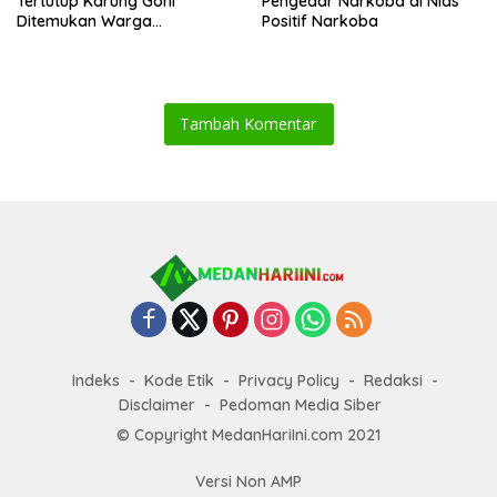
Tertutup Karung Goni
Pengedar Narkoba di Nias
Ditemukan Warga
Positif Narkoba
Labuhanbatu Selatan di
Kebun Sawit
Tambah Komentar
Indeks
Kode Etik
Privacy Policy
Redaksi
Disclaimer
Pedoman Media Siber
© Copyright MedanHariIni.com 2021
Versi Non AMP