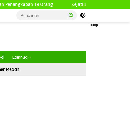
 19 Orang
Kejati Sumut Tahan 8 Tersangka Korupsi Pro
tutup
vel
Lainnya
iner Medan