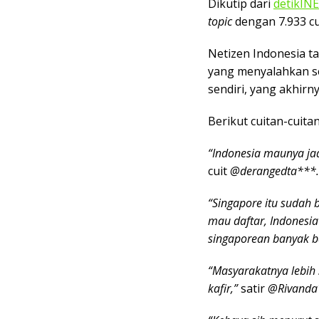
Dikutip dari
detikIN
topic
dengan 7.933 cu
Netizen Indonesia ta
yang menyalahkan s
sendiri, yang akhirn
Berikut cuitan-cuita
“Indonesia maunya jad
cuit
@derangedta***.
“Singapore itu sudah 
mau daftar, Indonesia 
singaporean banyak ba
“Masyarakatnya lebih
kafir,”
satir
@Rivanda