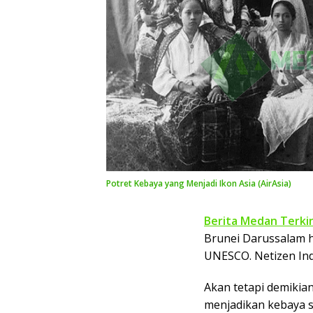
Potret Kebaya yang Menjadi Ikon Asia (AirAsia)
Berita Medan Terkin
Brunei Darussalam 
UNESCO. Netizen Indo
Akan tetapi demikian
menjadikan kebaya 