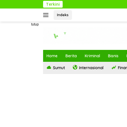
Langsung
Terkini
Keri
ke
konten
Indeks
tutup
Home
Berita
Kriminal
Bisnis
Sumut
Internasional
Finan