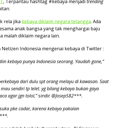
ET
, Terpantau hashtag #kebaya menjadi
trending
itan.
k rela jika
kebaya diklaim negara tetangga
. Ada
esama anak bangsa yang tak menghargai baju
ya malah diklaim negara lain.
n Netizen Indonesia mengenai kebaya di Twitter :
iin kebaya punya Indonesia seorang. Yaudah gone,”
berkebaya dari dulu spt orang melayu di kawasan. Saat
mau sendiri tp lelet. yg bilang kebaya bukan gaya
ca agar jgn tolol,”
sindir
@Josep582***.
 suka pke cadar, karena kebaya pakaian
***.