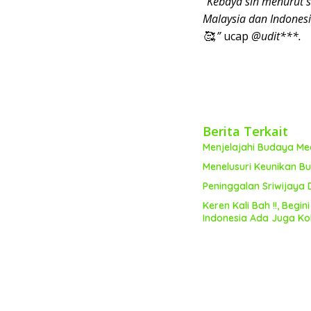
“Kebaya sih menurut s
Malaysia dan Indones
🥰,”
ucap
@udit***.
Berita Terkait
Menjelajahi Budaya Me
Menelusuri Keunikan Bu
Peninggalan Sriwijaya
Keren Kali Bah !!, Begi
Indonesia Ada Juga Ko