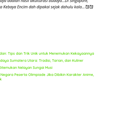
aya adalah hasil akulturasi budaya…Di Singapore,
ia Kebaya Encim dah dipakai sejak dahulu kala…🥰🥰
dan: Tips dan Trik Unik untuk Menemukan Kekayaannya
daya Sumatera Utara: Tradisi, Tarian, dan Kuliner
 Ditemukan Nelayan Sungai Musi
ni Negara Peserta Olimpiade Jika Dibikin Karakter Anime,
k