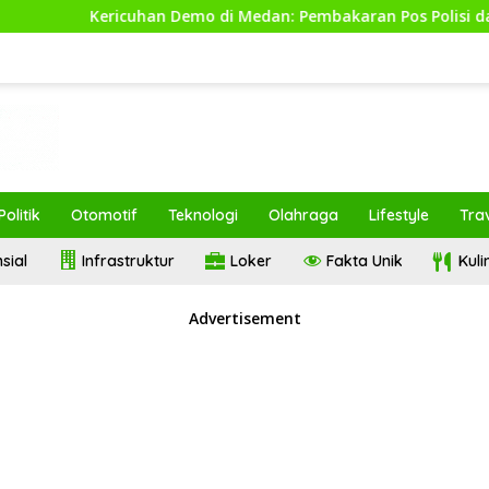
cuhan Demo di Medan: Pembakaran Pos Polisi dan Penangkapan
Politik
Otomotif
Teknologi
Olahraga
Lifestyle
Tra
sial
Infrastruktur
Loker
Fakta Unik
Kul
Advertisement