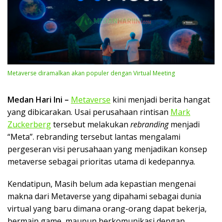
Metaverse diramalkan akan populer dengan Virtual Meeting
Medan Hari Ini –
Metaverse
kini menjadi berita hangat
yang dibicarakan. Usai perusahaan rintisan
Mark
Zuckerberg
tersebut melakukan
rebranding
menjadi
“Meta”. rebranding tersebut lantas mengalami
pergeseran visi perusahaan yang menjadikan konsep
metaverse sebagai prioritas utama di kedepannya.
Kendatipun, Masih belum ada kepastian mengenai
makna dari Metaverse yang dipahami sebagai dunia
virtual yang baru dimana orang-orang dapat bekerja,
bermain game, maupun berkomunikasi dengan