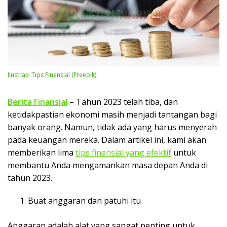
Ilustrasi Tips Finansial (Freepik)
Berita Finansial
– Tahun 2023 telah tiba, dan
ketidakpastian ekonomi masih menjadi tantangan bagi
banyak orang. Namun, tidak ada yang harus menyerah
pada keuangan mereka. Dalam artikel ini, kami akan
memberikan lima
tips finansial yang efektif
untuk
membantu Anda mengamankan masa depan Anda di
tahun 2023.
Buat anggaran dan patuhi itu
Anggaran adalah alat yang sangat penting untuk