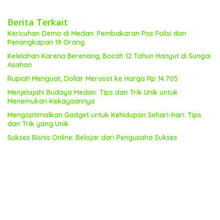
Berita Terkait
Kericuhan Demo di Medan: Pembakaran Pos Polisi dan
Penangkapan 19 Orang
Kelelahan Karena Berenang, Bocah 12 Tahun Hanyut di Sungai
Asahan
Rupiah Menguat, Dollar Merosot ke Harga Rp 14.705
Menjelajahi Budaya Medan: Tips dan Trik Unik untuk
Menemukan Kekayaannya
Mengoptimalkan Gadget untuk Kehidupan Sehari-hari: Tips
dan Trik yang Unik
Sukses Bisnis Online: Belajar dari Pengusaha Sukses