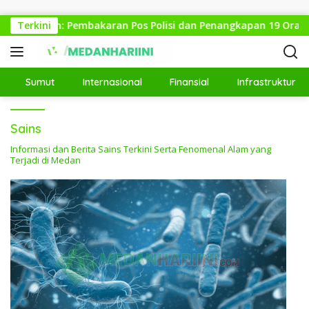
Langsung ke konten
di Medan: Pembakaran Pos Polisi dan Penangkapan 19 Orang
Terkini
Sumut
Internasional
Finansial
Infrastruktur
Sains
Informasi dan Berita Sains Terkini Serta Fenomenal Alam yang
Terjadi di Medan